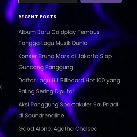
RECENT POSTS
Album Baru Coldplay Tembus
Tangga Lagu Musik Dunia
Konser Bruno Mars di Jakarta Siap
Guncang Panggung
Daftar Lagu Hit Billboard Hot 100 yang
K
Paling Sering Diputar
Aksi Panggung Spektakuler Sal Priadi
di Soundrenaline
Good Alone: Agatha Chelsea