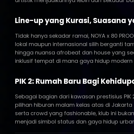
artistik menjadikannya lebih dari sekadar ba
Line-up yang Kurasi, Suasana y
Tidak hanya sekadar ramai, NOYA x 80 PROO
lokal maupun internasional silih berganti ta
hingga nuansa afrobeat dan house yang seda
inklusif tempat di mana gaya hidup modern
PIK 2: Rumah Baru Bagi Kehidu
Sebagai bagian dari kawasan prestisius PI
pilihan hiburan malam kelas atas di Jakarta
serta crowd yang fashionable, klub ini buk
menjadi simbol status dan gaya hidup urban