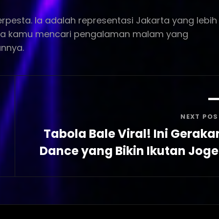
pesta. Ia adalah representasi Jakarta yang lebih
. Jika kamu mencari pengalaman malam yang
annya.
NEXT POS
Tabola Bale Viral! Ini Geraka
Dance yang Bikin Ikutan Joge
Next
Post