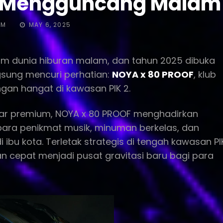
p Mengguncang Malam
POSTED
IM
MAY 6, 2025
ON
lam dunia hiburan malam, dan tahun 2025 dibuka
gsung mencuri perhatian:
NOYA x 80 PROOF
, klub
ngan hangat di kawasan PIK 2.
r premium, NOYA x 80 PROOF menghadirkan
ara penikmat musik, minuman berkelas, dan
ibu kota. Terletak strategis di tengah kawasan PI
n cepat menjadi pusat gravitasi baru bagi para