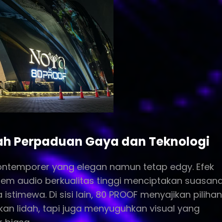
uah Perpaduan Gaya dan Teknologi
ontemporer yang elegan namun tetap edgy. Efek
tem audio berkualitas tinggi menciptakan suasan
stimewa. Di sisi lain, 80 PROOF menyajikan pilihan
an lidah, tapi juga menyuguhkan visual yang