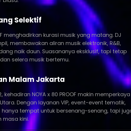
r biasa.
ang Selektif
F menghadirkan kurasi musik yang matang. DJ
mpil, membawakan aliran musik elektronik, R&B,
ng naik daun. Suasananya eksklusif, tapi tetap
 dan selera musik bertemu.
pan Malam Jakarta
K 2, kehadiran NOYA x 80 PROOF makin memperkaya
 Utara. Dengan layanan VIP, event-event tematik,
an hanya tempat untuk bersenang-senang, tapi jug
 masa kini.