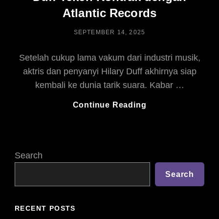
Atlantic Records
POSTED
SEPTEMBER 14, 2025
ON
Setelah cukup lama vakum dari industri musik,
aktris dan penyanyi Hilary Duff akhirnya siap
kembali ke dunia tarik suara. Kabar …
Kembali
Continue Reading
Ke
Dunia
Musik,
Hilary
Search
Duff
Teken
Search
Kontrak
Dengan
RECENT POSTS
Atlantic