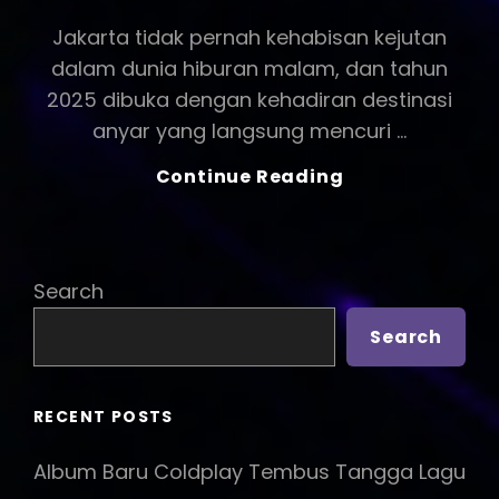
ON
Jakarta tidak pernah kehabisan kejutan
dalam dunia hiburan malam, dan tahun
2025 dibuka dengan kehadiran destinasi
anyar yang langsung mencuri …
Ramai
Continue Reading
2025
!
Night
Club
Search
Terbaru
Di
Search
Jakarta
Yang
Siap
RECENT POSTS
Mengguncang
Malam
Album Baru Coldplay Tembus Tangga Lagu