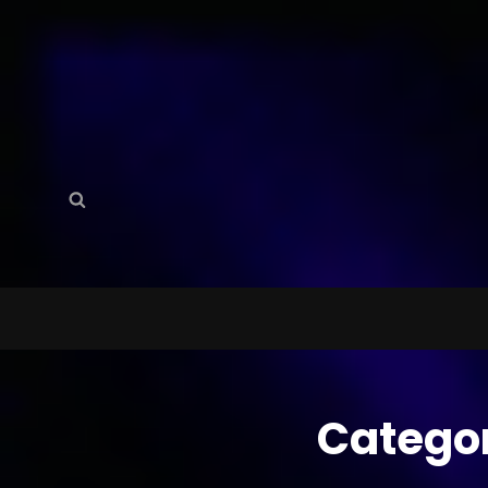
Search
Search
for:
Catego