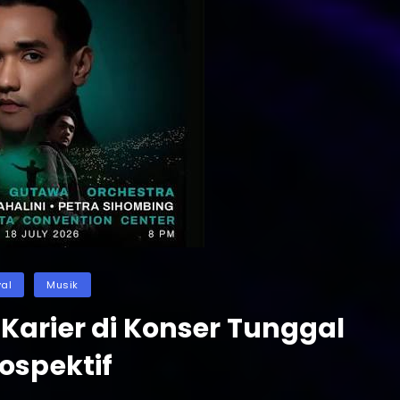
ies
val
Musik
Karier di Konser Tunggal
ospektif