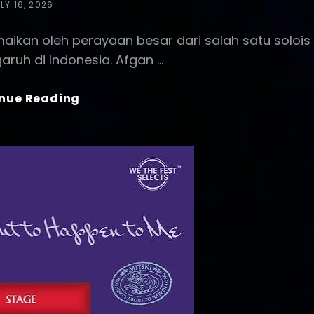
STED
LY 16, 2026
N
maikan oleh perayaan besar dari salah satu solois
aruh di Indonesia. Afgan …
Afgan
nue Reading
Siap
Rayakan
Karier
Di
Konser
Tunggal
Retrospektif