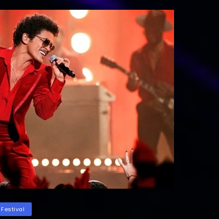
Tembus
Tangga
Lagu
Musik
Dunia
ategories
Festival