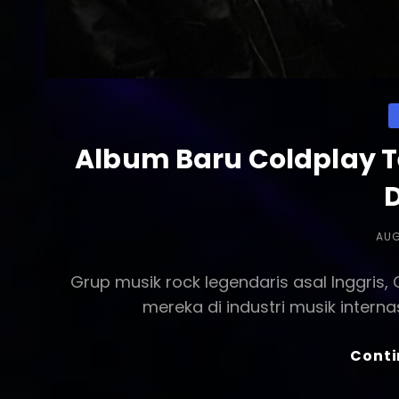
C
Album Baru Coldplay 
POS
AUG
ON
Grup musik rock legendaris asal Inggris
mereka di industri musik intern
Conti