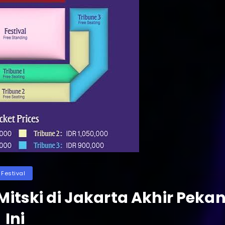
ategories
Festival
itski di Jakarta Akhir Peka
Ini