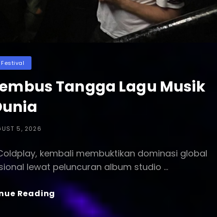
ategories
Festival
Tembus Tangga Lagu Musik
Dunia
TED
UST 5, 2026
, Coldplay, kembali membuktikan dominasi global
asional lewat peluncuran album studio …
Album
nue Reading
Baru
Coldplay