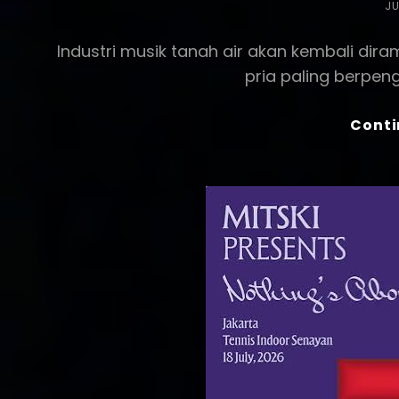
PO
JU
O
Industri musik tanah air akan kembali dira
pria paling berpeng
Conti