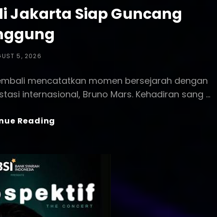
di Jakarta Siap Guncang
nggung
TED
UST 5, 2026
a kembali mencatatkan momen bersejarah dengan
asi internasional, Bruno Mars. Kehadiran sang …
Konser
nue Reading
Bruno
Mars
Di
Jakarta
Siap
Guncang
Panggung