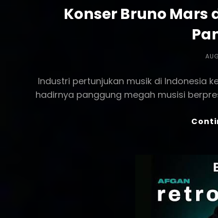
Konser Bruno Mars 
Pa
POS
AUG
ON
Industri pertunjukan musik di Indonesi
hadirnya panggung megah musisi berprest
Conti