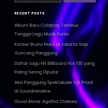
RECENT POSTS
Album Baru Coldplay Tembus
Tangga Lagu Musik Dunia
Konser Bruno Mars di Jakarta Siap
Guncang Panggung
Daftar Lagu Hit Billboard Hot 100 yang
Paling Sering Diputar
Aksi Panggung Spektakuler Sal Priadi
di Soundrenaline
Good Alone: Agatha Chelsea