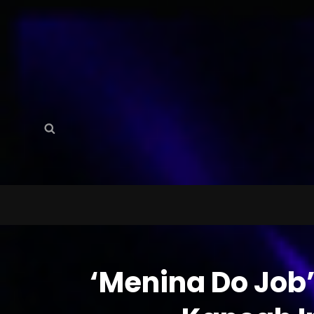
Search
Search
for:
‘Menina Do Job’ 