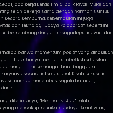
pat, ada kerja keras tim di balik layar. Mulai dari
rketing telah bekerja sama dengan harmonis untuk
 secara sempurna. Keberhasilan ini juga
vitas dan teknologi. Upaya kolaboratif seperti ini
erus berkembang dengan mengadopsi inovasi dan
berharap bahwa momentum positif yang dihasilka
agu ini tidak hanya menjadi simbol keberhasilan
i juga mengilhami semangat baru bagi para
ryanya secara internasional. Kisah sukses ini
novasi mampu menembus segala batasan,
dunia.
ng diterimanya, “Menina Do Job” telah
 yang mencakup keunikan budaya, kreativitas,