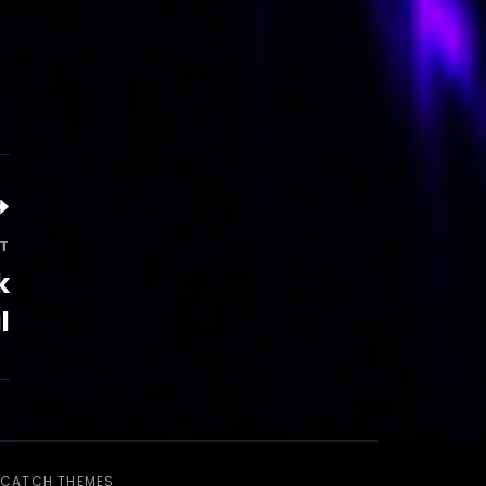
T
k
l
CATCH THEMES