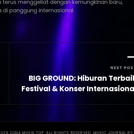
un terus menggeliat dengan kemungkinan baru,
a di panggung internasional.
.
NEXT POS
BIG GROUND: Hiburan Terbai
Festival & Konser Internasiona
Next
Post
2026
ZONA MUSIK TOP
. ALL RIGHTS RESERVED. MUSIC JOURNAL BY