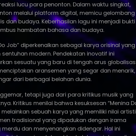
 reaksi lucu para penonton. Dalam waktu singkat,
nton melalui platform digital, memicu gelombang
dan budaya. Keberhasilan lagu ini menjadi bukti
nembus hambatan bahasa dan budaya.
a Do Job” diperkenalkan sebagai karya orisinal yang
sentuhan modern. Pendekatan inovatif ini
an sesuatu yang baru di tengah arus globalisas
l menciptakan aransemen yang segar dan menarik,
ngar dari berbagai belahan dunia.
ggemar, tetapi juga dari para kritikus musik yang
iknya. Kritikus menilai bahwa kesuksesan “Menina D
elainkan sebuah karya yang memiliki nilai artisti
men tradisional yang dipadukan dengan irama
 merdu dan menyenangkan didengar. Hal ini