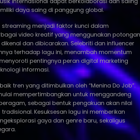
ik internasional dapat berkolaborasi dan saling
iliki daya saing di panggung global.
si streaming menjadi faktor kunci dalam
erbagai video kreatif yang menggunakan potonga
kenal dan dibicarakan. Selebriti dan influencer
annya terhadap lagu ini, menambah momentum
menyoroti pentingnya peran digital marketing
knologi informasi.
aik tren yang ditimbulkan oleh “Menina Do Job”.
k mulai mempertimbangkan untuk menggandeng
beragam, sebagai bentuk pengakuan akan nilai
n tradisional. Kesuksesan lagu ini memberikan
ngeksplorasi gaya dan genre baru, sekaligus
egara.