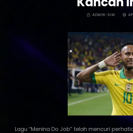
Kancah I
BY
POST
ADMIN-SIM
AP
ON
Lagu “Menina Do Job” telah mencuri perhatian