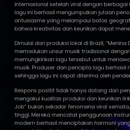
internasional setelah viral dengan berbagai
lagu ini berhasil mengumpulkan jutaan peno
antusiasme yang melampaui batas geografis 
bahwa kreativitas dan keunikan dapat me
Dimulai dari produksi lokal di Brazil, “Menin
memadukan unsur musik tradisional dengan 
memungkinkan lagu tersebut untuk menawark
musik. Produser dan pencipta lagu berhasi
sehingga lagu ini cepat diterima oleh pende
Respons positif tidak hanya datang dari pen
mengakui kualitas produksi dan keunikan lir
Job” bukan sekadar fenomena viral semata, m
tinggi. Mereka mencatat penggunaan instru
modern berhasil menciptakan harmoni yang