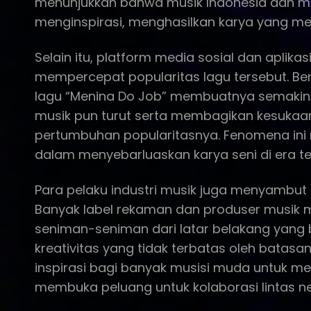
menunjukkan bahwa musik Indonesia dan mus
menginspirasi, menghasilkan karya yang mem
Selain itu, platform media sosial dan aplika
mempercepat popularitas lagu tersebut. B
lagu “Menina Do Job” membuatnya semakin di
musik pun turut serta membagikan kesuka
pertumbuhan popularitasnya. Fenomena ini 
dalam menyebarluaskan karya seni di era te
Para pelaku industri musik juga menyambut b
Banyak label rekaman dan produser musi
seniman-seniman dari latar belakang yang 
kreativitas yang tidak terbatas oleh batasa
inspirasi bagi banyak musisi muda untuk me
membuka peluang untuk kolaborasi lintas n