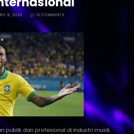
nternasional
ED
ON
RIL 9, 2025
13 COMMENTS
‘MENINA
DO
JOB’
LAGU
BRAZIL
VIRAL
DI
KANCAH
INTERNASIONAL
 publik dan profesional di industri musik