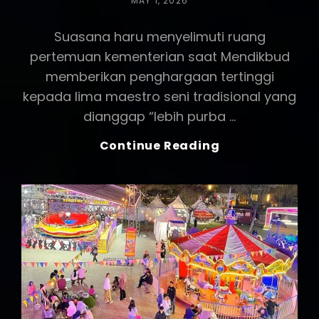
MAY 1, 2026
ON
Suasana haru menyelimuti ruang
pertemuan kementerian saat Mendikbud
memberikan penghargaan tertinggi
kepada lima maestro seni tradisional yang
dianggap “lebih purba …
Mendikbud
Continue Reading
Beri
Penghargaan
Pada
5
Maestro
Seni
Tradisional
Yang
Konsisten
Jaga