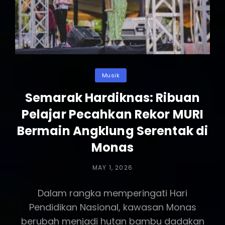
Ribu
Penggemar
Di
Stadion
Utama
GBK
Categories
Semalam
Musik
Semarak Hardiknas: Ribuan
Pelajar Pecahkan Rekor MURI
Bermain Angklung Serentak di
Monas
POSTED
MAY 1, 2026
ON
Dalam rangka memperingati Hari
Pendidikan Nasional, kawasan Monas
berubah menjadi hutan bambu dadakan