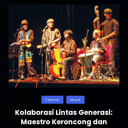
Workshop
Alat
Musik
Bambu
Di
Bandung
Jadi
Magnet
Wisatawan
Akhir
Pekan
Categories
Festival
Musik
Kolaborasi Lintas Generasi:
Maestro Keroncong dan