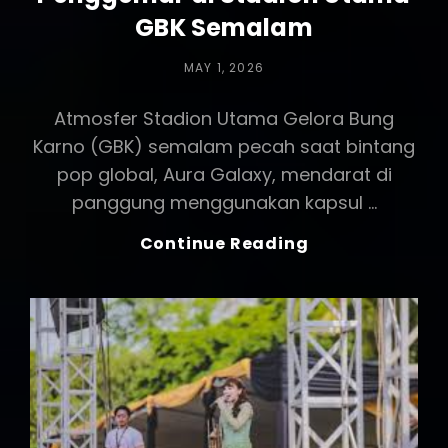
GBK Semalam
POSTED
MAY 1, 2026
ON
Atmosfer Stadion Utama Gelora Bung
Karno (GBK) semalam pecah saat bintang
pop global, Aura Galaxy, mendarat di
panggung menggunakan kapsul …
Review
Continue Reading
Konser
World
Tour:
Pop
Star
Global
Pukau
50