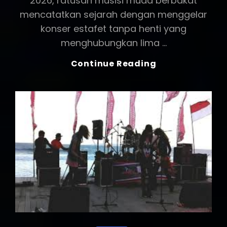
2026, ratusan musisi muda berbakat
mencatatkan sejarah dengan menggelar
konser estafet tanpa henti yang
menghubungkan lima …
Hardiknas
Continue Reading
2026:
Ratusan
Musisi
Muda
Gelar
Konser
Estafet
‘Simfoni
Pendidikan’
Di
5
Kota
Besar