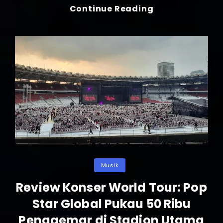
Festival
Continue Reading
Seni
Rupa
Kontemporer
Di
Bandung
Jadi
Destinasi
Favorit
Wisatawan
Di
Libur
Long
Weekend
Categories
Musik
Review Konser World Tour: Pop
Star Global Pukau 50 Ribu
Penggemar di Stadion Utama