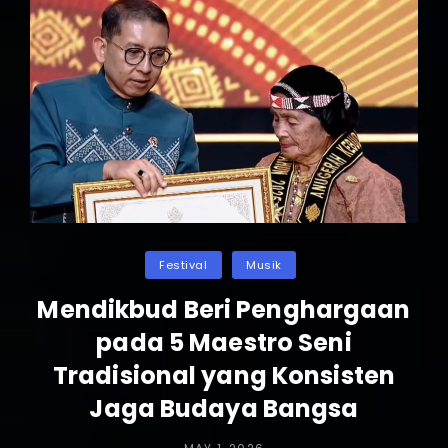
Eksotisme
Perpaduan
Musik
Dan
Alam
Di
Festival
Seni
Internasional
Bali
Categories
Festival
Musik
Mendikbud Beri Penghargaan
pada 5 Maestro Seni
Tradisional yang Konsisten
Jaga Budaya Bangsa
POSTED