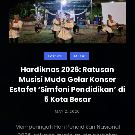
Dibuka,
Tampilkan
500
Karya
Instalasi
Inovatif
Categories
Festival
Musik
Hardiknas 2026: Ratusan
Musisi Muda Gelar Konser
Estafet ‘Simfoni Pendidikan’ di
5 Kota Besar
POSTED
MAY 2, 2026
ON
Memperingati Hari Pendidikan Nasional