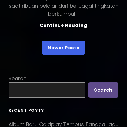
saat ribuan pelajar dari berbagai tingkatan
berkumpul …
Semarak
Continue Reading
Hardiknas:
Ribuan
Posts
Pelajar
Newer Posts
navigation
Pecahkan
Rekor
MURI
Bermain
Search
Angklung
Serentak
Search
Di
Monas
RECENT POSTS
Album Baru Coldplay Tembus Tangga Lagu