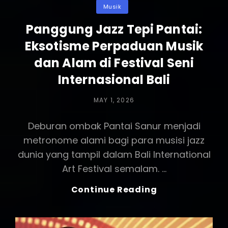
Categories
Musik
Panggung Jazz Tepi Pantai:
Eksotisme Perpaduan Musik
dan Alam di Festival Seni
Internasional Bali
POSTED
MAY 1, 2026
ON
Deburan ombak Pantai Sanur menjadi
metronome alami bagi para musisi jazz
dunia yang tampil dalam Bali International
Art Festival semalam. …
Panggung
Continue Reading
Jazz
Tepi
Pantai: