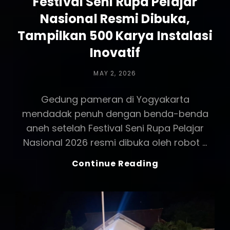
Festival Seni Rupa Pelajar
Nasional Resmi Dibuka,
Tampilkan 500 Karya Instalasi
Inovatif
POSTED
MAY 2, 2026
ON
Gedung pameran di Yogyakarta
mendadak penuh dengan benda-benda
aneh setelah Festival Seni Rupa Pelajar
Nasional 2026 resmi dibuka oleh robot …
Festival
Continue Reading
Seni
Rupa
Pelajar
Nasional
Resmi