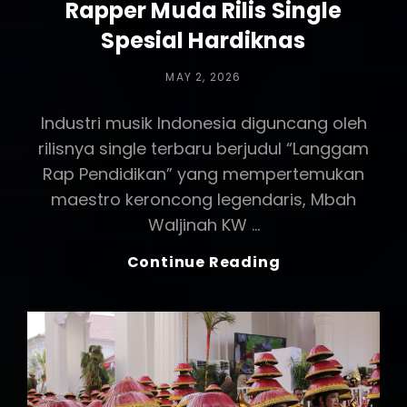
Rapper Muda Rilis Single
Spesial Hardiknas
POSTED
MAY 2, 2026
ON
Industri musik Indonesia diguncang oleh
rilisnya single terbaru berjudul “Langgam
Rap Pendidikan” yang mempertemukan
maestro keroncong legendaris, Mbah
Waljinah KW …
Kolaborasi
Continue Reading
Lintas
Generasi:
Maestro
Keroncong
Dan
Rapper