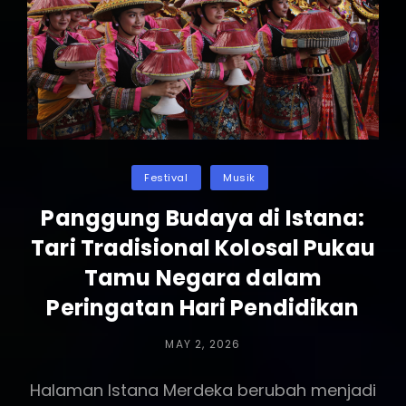
Muda
Rilis
Single
Spesial
Hardiknas
Categories
Festival
Musik
Panggung Budaya di Istana:
Tari Tradisional Kolosal Pukau
Tamu Negara dalam
Peringatan Hari Pendidikan
POSTED
MAY 2, 2026
ON
Halaman Istana Merdeka berubah menjadi