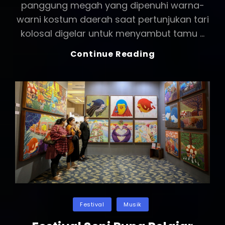
panggung megah yang dipenuhi warna-
warni kostum daerah saat pertunjukan tari
kolosal digelar untuk menyambut tamu …
Panggung
Continue Reading
Budaya
Di
Istana:
Tari
Tradisional
Kolosal
Pukau
Tamu
Negara
Dalam
Peringatan
Hari
Categories
Festival
Musik
Pendidikan