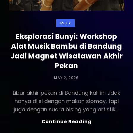
Categories
Musik
Eksplorasi Bunyi: Workshop
Alat Musik Bambu di Bandung
Jadi Magnet Wisatawan Akhir
Pekan
POSTED
MAY 2, 2026
ON
Libur akhir pekan di Bandung kali ini tidak
hanya diisi dengan makan siomay, tapi
juga dengan suara bising yang artistik …
Eksplorasi
Continue Reading
Bunyi: